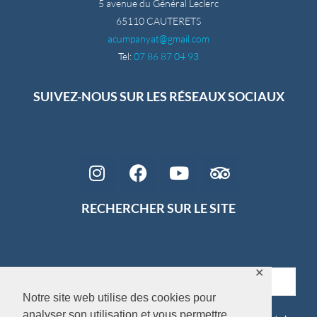
5 avenue du Général Leclerc
65110 CAUTERETS
acumpanyat@gmail.com
Tel:
07 86 87 04 93
SUIVEZ-NOUS SUR LES RÉSEAUX SOCIAUX
RECHERCHER SUR LE SITE
✕
Notre site web utilise des cookies pour
analyser son utilisation et vous permettre