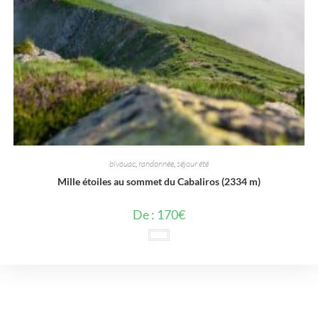
bivouac
,
randonnée
,
séjour été
Mille étoiles au sommet du Cabaliros (2334 m)
De :
170
€