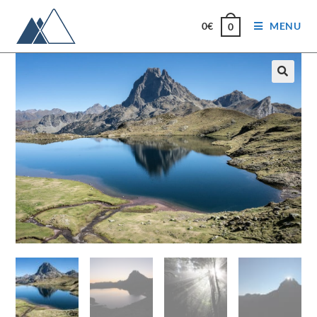
0
€
MENU
0
🔍