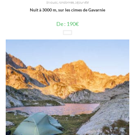
bivouac
,
randonnée
,
séjour été
Nuit à 3000 m, sur les cimes de Gavarnie
De :
190
€