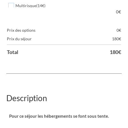
Multirisque
(14€)
0
€
Attention, sélectionner le nombre de personnes à
assurer
Prix des options
0
€
Prix du séjour
180
€
Total
180
€
Description
Pour ce séjour les hébergements se font sous tente.